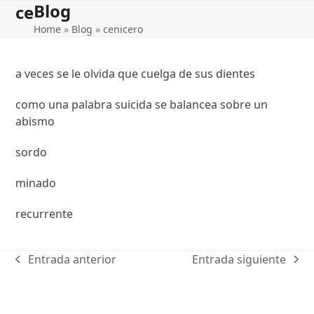
Blog
Open
Close
Skip
ce
to
Home
»
Blog
»
cenicero
mobile
mobile
content
menu
menu
a veces se le olvida que cuelga de sus dientes
como una palabra suicida se balancea sobre un
abismo
sordo
minado
recurrente
Entrada anterior
Entrada siguiente
previous
next
post:
post: