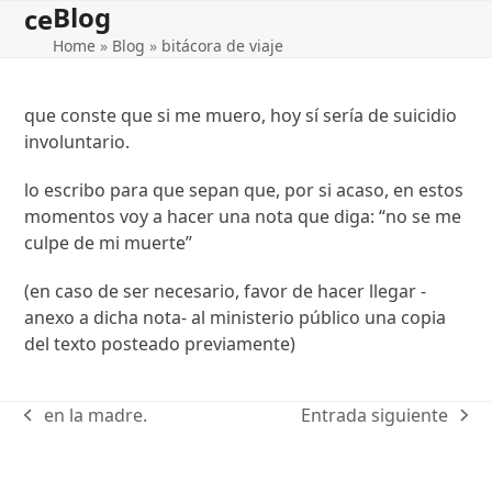
Blog
Open
Close
Skip
ce
to
Home
»
Blog
»
bitácora de viaje
mobile
mobile
content
menu
menu
que conste que si me muero, hoy sí sería de suicidio
involuntario.
lo escribo para que sepan que, por si acaso, en estos
momentos voy a hacer una nota que diga: “no se me
culpe de mi muerte”
(en caso de ser necesario, favor de hacer llegar -
anexo a dicha nota- al ministerio público una copia
del texto posteado previamente)
en la madre.
Entrada siguiente
previous
next
post:
post: