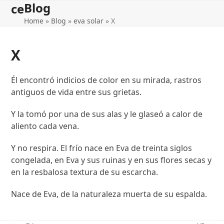
Blog
Open
Close
Skip
ce
to
Home
»
Blog
»
eva solar
»
X
mobile
mobile
content
menu
menu
X
Él encontró indicios de color en su mirada, rastros
antiguos de vida entre sus grietas.
Y la tomó por una de sus alas y le glaseó a calor de
aliento cada vena.
Y no respira. El frío nace en Eva de treinta siglos
congelada, en Eva y sus ruinas y en sus flores secas y
en la resbalosa textura de su escarcha.
Nace de Eva, de la naturaleza muerta de su espalda.