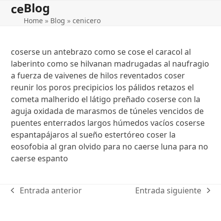
Blog
Open
Close
Skip
ce
to
Home
»
Blog
»
cenicero
mobile
mobile
content
menu
menu
coserse un antebrazo como se cose el caracol al
laberinto como se hilvanan madrugadas al naufragio
a fuerza de vaivenes de hilos reventados coser
reunir los poros precipicios los pálidos retazos el
cometa malherido el látigo preñado coserse con la
aguja oxidada de marasmos de túneles vencidos de
puentes enterrados largos húmedos vacíos coserse
espantapájaros al sueño estertóreo coser la
eosofobia al gran olvido para no caerse luna para no
caerse espanto
Entrada anterior
Entrada siguiente
previous
next
post:
post: