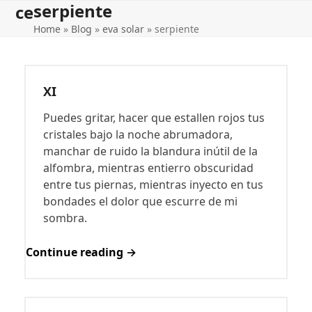
serpiente
Open
Close
Skip
ce
to
Home
»
Blog
»
eva solar
»
serpiente
mobile
mobile
content
menu
menu
XI
Puedes gritar, hacer que estallen rojos tus
cristales bajo la noche abrumadora,
manchar de ruido la blandura inútil de la
alfombra, mientras entierro obscuridad
entre tus piernas, mientras inyecto en tus
bondades el dolor que escurre de mi
sombra.
Continue reading →